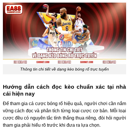
Thông tin chi tiết về dạng kèo bóng rổ trực tuyến
Hướng dẫn cách đọc kèo chuẩn xác tại nhà
cái hiện nay
Để tham gia cá cược bóng rổ hiệu quả, người chơi cần nắm
vững cách đọc và phân tích từng loại cược cơ bản. Mỗi loại
cược đều có nguyên tắc tính thắng thua riêng, đòi hỏi người
tham gia phải hiểu rõ trước khi đưa ra lựa chọn.