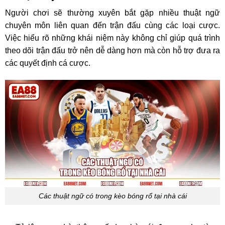
Người chơi sẽ thường xuyên bắt gặp nhiều thuật ngữ
chuyên môn liên quan đến trận đấu cùng các loại cược.
Việc hiểu rõ những khái niệm này không chỉ giúp quá trình
theo dõi trận đấu trở nên dễ dàng hơn mà còn hỗ trợ đưa ra
các quyết định cá cược.
Các thuật ngữ có trong kèo bóng rổ tại nhà cái