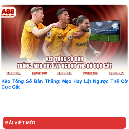
Kèo Tổng Số Bàn Thắng: Mẹo Hay Lật Ngược Thế Cờ
Cực Gắt
BÀI VIẾT MỚI