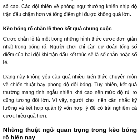
số cao. Các đội thiên về phòng ngự thường khiến nhịp độ
trận đấu chậm hơn và tổng điểm ghi được không quá lớn.
Kèo bóng rổ chẵn lẻ theo kết quả chung cuộc
Cược chẵn lẻ là một trong những hình thức cược đơn giản
nhất trong bóng rổ. Người chơi chỉ cần dự đoán tổng số
điểm của hai đội khi trận đấu kết thúc sẽ là số chẵn hoặc số
lẻ.
Dạng này không yêu cầu quá nhiều kiến thức chuyên môn
về chiến thuật hay phong độ đội bóng. Tuy nhiên, kết quả
thường mang tính ngẫu nhiên khá cao nên mức độ rủi ro
cũng tương đối lớn. Vì vậy, người chơi nên cân nhắc kỹ
lưỡng và kết hợp quản lý vốn hợp lý để có trải nghiệm cá
cược hiệu quả hơn.
Những thuật ngữ quan trọng trong kèo bóng
rổ hiện nay