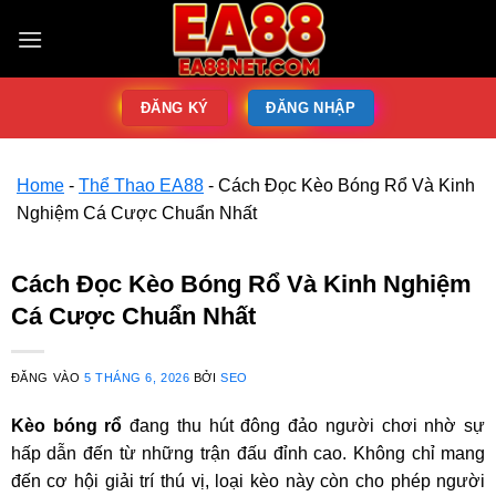
ĐĂNG KÝ
ĐĂNG NHẬP
Home
-
Thể Thao EA88
-
Cách Đọc Kèo Bóng Rổ Và Kinh
Nghiệm Cá Cược Chuẩn Nhất
Cách Đọc Kèo Bóng Rổ Và Kinh Nghiệm
Cá Cược Chuẩn Nhất
ĐĂNG VÀO
5 THÁNG 6, 2026
BỞI
SEO
Kèo bóng rổ
đang thu hút đông đảo người chơi nhờ sự
hấp dẫn đến từ những trận đấu đỉnh cao. Không chỉ mang
đến cơ hội giải trí thú vị, loại kèo này còn cho phép người