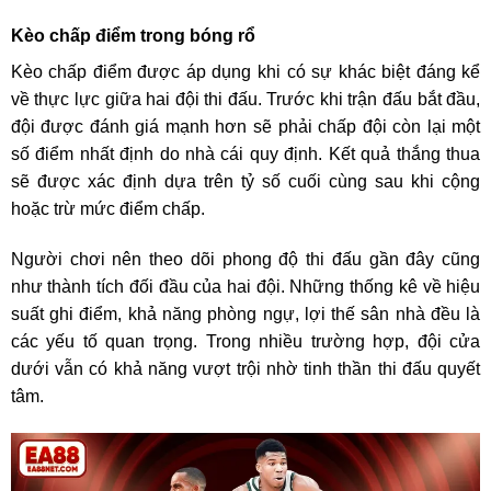
Kèo chấp điểm trong bóng rổ
Kèo chấp điểm được áp dụng khi có sự khác biệt đáng kể
về thực lực giữa hai đội thi đấu. Trước khi trận đấu bắt đầu,
đội được đánh giá mạnh hơn sẽ phải chấp đội còn lại một
số điểm nhất định do nhà cái quy định. Kết quả thắng thua
sẽ được xác định dựa trên tỷ số cuối cùng sau khi cộng
hoặc trừ mức điểm chấp.
Người chơi nên theo dõi phong độ thi đấu gần đây cũng
như thành tích đối đầu của hai đội. Những thống kê về hiệu
suất ghi điểm, khả năng phòng ngự, lợi thế sân nhà đều là
các yếu tố quan trọng. Trong nhiều trường hợp, đội cửa
dưới vẫn có khả năng vượt trội nhờ tinh thần thi đấu quyết
tâm.