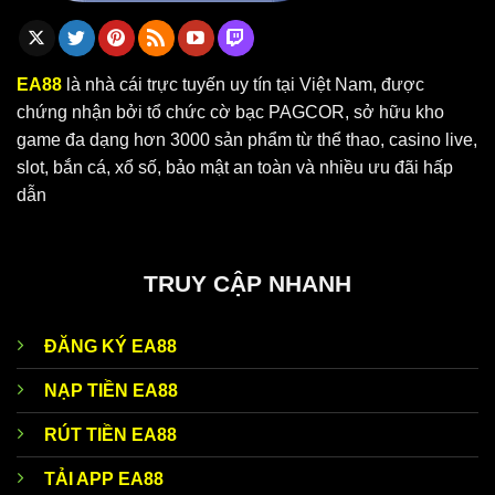
EA88
là nhà cái trực tuyến uy tín tại Việt Nam, được
chứng nhận bởi tổ chức cờ bạc PAGCOR, sở hữu kho
game đa dạng hơn 3000 sản phẩm từ thể thao, casino live,
slot, bắn cá, xổ số, bảo mật an toàn và nhiều ưu đãi hấp
dẫn
TRUY CẬP NHANH
ĐĂNG KÝ EA88
NẠP TIỀN EA88
RÚT TIỀN EA88
TẢI APP EA88