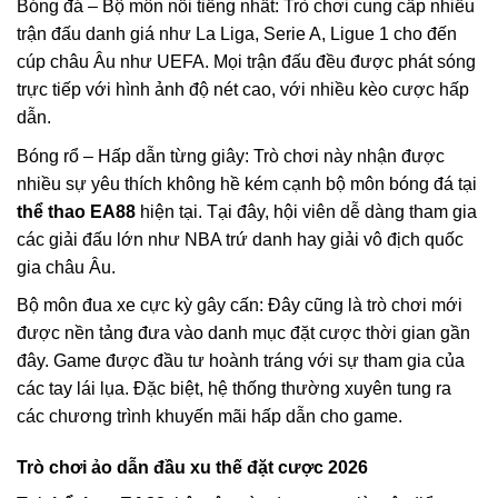
Bóng đá – Bộ môn nổi tiếng nhất: Trò chơi cung cấp nhiều
trận đấu danh giá như La Liga, Serie A, Ligue 1 cho đến
cúp châu Âu như UEFA. Mọi trận đấu đều được phát sóng
trực tiếp với hình ảnh độ nét cao, với nhiều kèo cược hấp
dẫn.
Bóng rổ – Hấp dẫn từng giây: Trò chơi này nhận được
nhiều sự yêu thích không hề kém cạnh bộ môn bóng đá tại
thể thao EA88
hiện tại. Tại đây, hội viên dễ dàng tham gia
các giải đấu lớn như NBA trứ danh hay giải vô địch quốc
gia châu Âu.
Bộ môn đua xe cực kỳ gây cấn: Đây cũng là trò chơi mới
được nền tảng đưa vào danh mục đặt cược thời gian gần
đây. Game được đầu tư hoành tráng với sự tham gia của
các tay lái lụa. Đặc biệt, hệ thống thường xuyên tung ra
các chương trình khuyến mãi hấp dẫn cho game.
Trò chơi ảo dẫn đầu xu thế đặt cược 2026