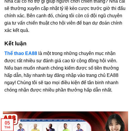
Nhà cái có hỗ trợ gì giúp người chơi chiến thắng? Nhà cái
sẽ thường xuyên cập nhật tỷ lệ kèo cược trước giờ thi đấu
chính xác. Bên cạnh đó, chúng tôi còn có đội ngũ chuyên
gia tư vấn chiến thuật cho hội viên để bạn dự đoán chính
xác kết quả.
Kết luận
Thể thao EA88
là một trong những chuyên mục nhận
được rất nhiều sự đánh giá cao từ cộng đồng hội viên.
Nếu bạn muốn nhanh chóng kiếm được số tiền thưởng
hấp dẫn, hãy nhanh tay đăng nhập vào trang chủ EA88
ngay! Chúng tôi sẽ tạo mọi điều kiện để tân binh nhanh
chóng nhận được nhiều phần thưởng hấp dẫn nhất.
05
Th6