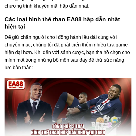
chương trình khuyến mãi hấp dẫn nhất.
Các loại hình thể thao EA88 hấp dẫn nhất
hiện tại
Để giữ chân người chơi đồng hành lâu dài cùng với
chuyên mục, chúng tôi đã phát triển thêm nhiều tựa game
hiện đại hơn. Khi đến với sảnh cược, bạn tha hồ chọn cho
mình một trong những bộ môn sau đây để thử sức năng
lực bản thân: