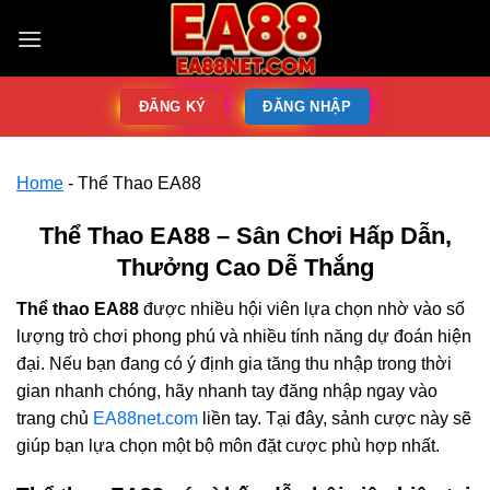
ĐĂNG KÝ
ĐĂNG NHẬP
Home
-
Thể Thao EA88
Thể Thao EA88 – Sân Chơi Hấp Dẫn,
Thưởng Cao Dễ Thắng
Thể thao EA88
được nhiều hội viên lựa chọn nhờ vào số
lượng trò chơi phong phú và nhiều tính năng dự đoán hiện
đại. Nếu bạn đang có ý định gia tăng thu nhập trong thời
gian nhanh chóng, hãy nhanh tay đăng nhập ngay vào
trang chủ
EA88net.com
liền tay. Tại đây, sảnh cược này sẽ
giúp bạn lựa chọn một bộ môn đặt cược phù hợp nhất.